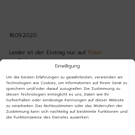
18.09.2020
Leider ist der Eintrag nur auf
Polski
verfügbar.
Einwilligung
Um die besten Erfahrungen zu gewährleisten, verwenden wir
Technologien wie Cookies, um Informationen auf Ihrem Gerät zu
speichern und/oder darauf zuzugreifen. Die Zustimmung zu
diesen Technologien ermöglicht es uns, Daten wie Ihr
Surfverhalten oder eindeutige Kennungen auf dieser Website
Kontaktieren Sie uns
zu verarbeiten. Das Nichtzustimmen oder das Widerrufen der
Zustimmung kann sich nachteilig auf bestimmte Funktionen und
die Funktionsweise des Dienstes auswirken.
Hilfslinie
+48 22 123 06 49